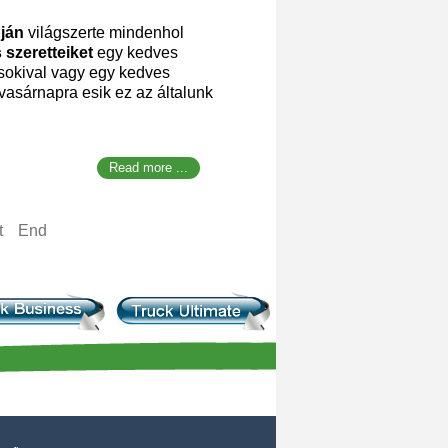
ján
világszerte mindenhol
 szeretteiket
egy kedves
csokival vagy egy kedves
vasárnapra esik ez az általunk
Read more ...
t
End