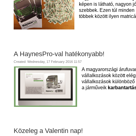
képen is látható, nagyon j
szebbek. Ezen túl minden
többek között ilyen matricá
A HaynesPro-val hatékonyabb!
Created: Wednesday, 17 February 2016 11:57
A magyarországi árufuva
vállalkozások között elé
vállalkozások különböző 
a járműveik
karbantartás
Közeleg a Valentin nap!