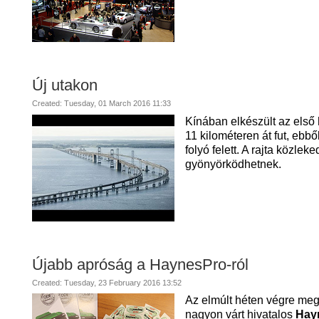
Új utakon
Created: Tuesday, 01 March 2016 11:33
Kínában elkészült az első
11 kilométeren át fut, ebb
folyó felett. A rajta közlek
gyönyörködhetnek.
Újabb apróság a HaynesPro-ról
Created: Tuesday, 23 February 2016 13:52
Az elmúlt héten végre me
nagyon várt hivatalos
Hay