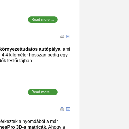
Read more ...
környezettudatos autópálya
, ami
ől 4,4 kilométer hosszan pedig egy
edők festői tájban
Read more ...
gérkeztek a nyomdából a már
nesPro 3D-s matricák
. Ahogy a