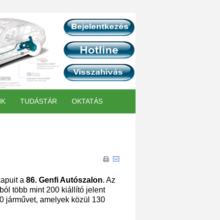
NK
TUDÁSTÁR
OKTATÁS
kapuit a
86. Genfi Autószalon
. Az
l több mint 200 kiállító jelent
 járművet, amelyek közül 130