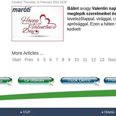
Created: Thursday, 11 February 2016 10:58
Bálint
avagy
Valentin nap
meglepik szerelmeiket és
levelezőlappal, virággal, 
aprósággal. Ezen a héten 
kedvelt
More Articles ...
Start
Prev
4
5
6
7
8
9
10
11
12
13
Nex
●
ÁSZF
●
Oktatás