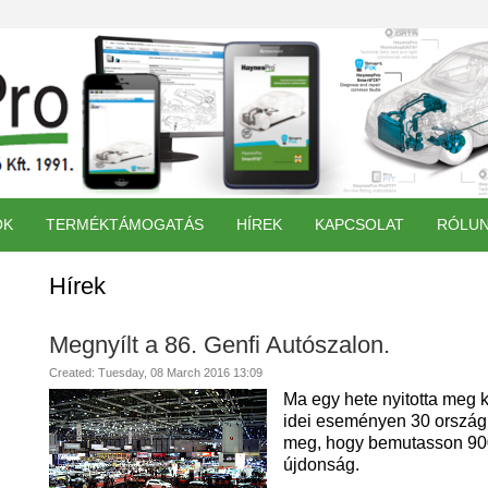
ÓK
TERMÉKTÁMOGATÁS
HÍREK
KAPCSOLAT
RÓLU
Hírek
Megnyílt a 86. Genfi Autószalon.
Created: Tuesday, 08 March 2016 13:09
Ma egy hete nyitotta meg 
idei eseményen 30 országbó
meg, hogy bemutasson 900
újdonság.