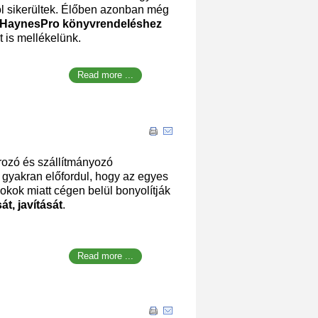
ól sikerültek. Élőben azonban még
HaynesPro könyvrendeléshez
t is mellékelünk.
Read more ...
rozó és szállítmányozó
g gyakran előfordul, hogy az egyes
okok miatt cégen belül bonyolítják
át, javítását
.
Read more ...