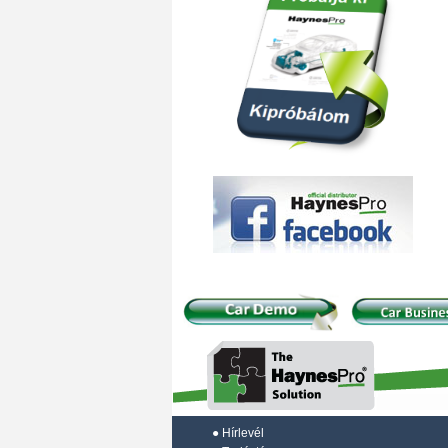
●
Hírlevél