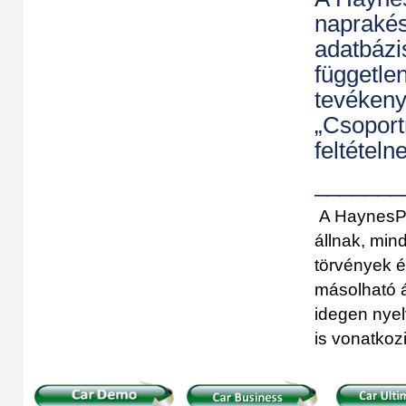
naprakés
adatbázi
független
tevékeny
„Csoport
feltételn
_______
A HaynesPr
állnak, min
törvények 
másolható á
idegen nyel
is vonatko