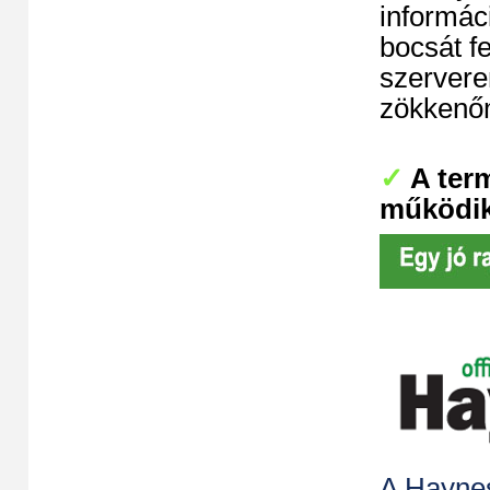
informáci
bocsát f
szerveren
zökkenőm
✓
A term
működi
A Haynes