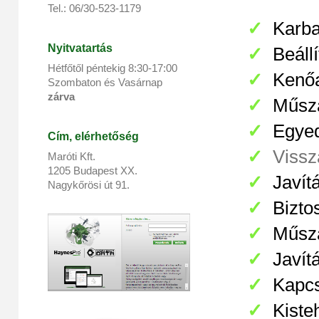
Tel.: 06/30-523-1179
✓
Karba
Nyitvatartás
✓
Beáll
Hétfőtől péntekig 8:
30
-17:
00
✓
Kenőa
Szombaton és Vasárnap
zárva
✓
Műsza
✓
Egyed
Cím, elérhetőség
✓
Vissz
Maróti Kft.
1205 Budapest XX.
✓
Javít
Nagykőrösi út 91.
✓
Bizto
✓
Műsza
✓
Javít
✓
Kapcs
✓
Kiste