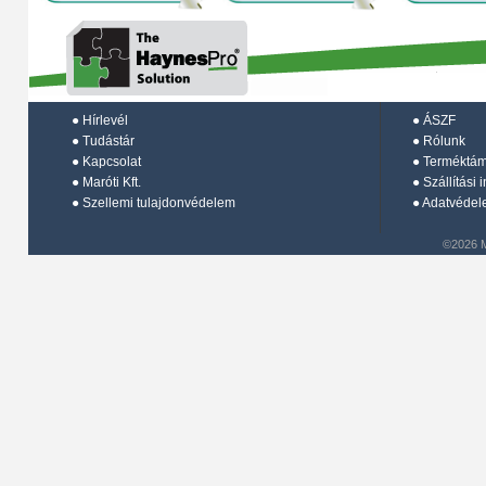
●
Hírlevél
●
ÁSZF
●
Tudástár
●
Rólunk
●
Kapcsolat
●
Terméktá
●
Maróti Kft.
●
Szállítási 
●
Szellemi tulajdonvédelem
●
Adatvédel
©2026 M