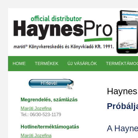
HOME
TERMÉKEK
ÚJ VÁSÁRLÓK
TERMÉKTÁMO
Haynes
Megrendelés, s
zámlázás
Próbálj
Maróti Jozefina
Tel.: 06/30-523-1179
A Hayne
Hotline/terméktámogatás
Maróti Jozefina