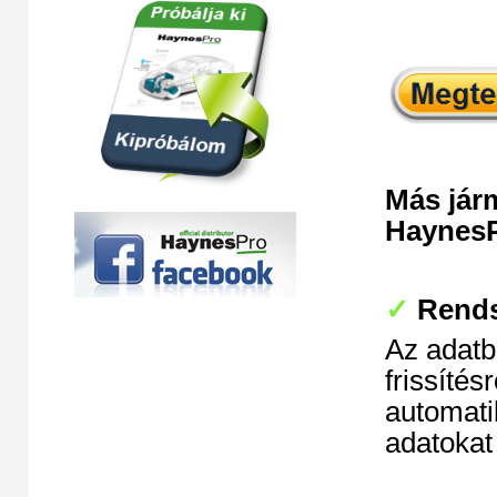
Más járm
HaynesP
✓
Rendsz
Az adatb
frissíté
automati
adatokat