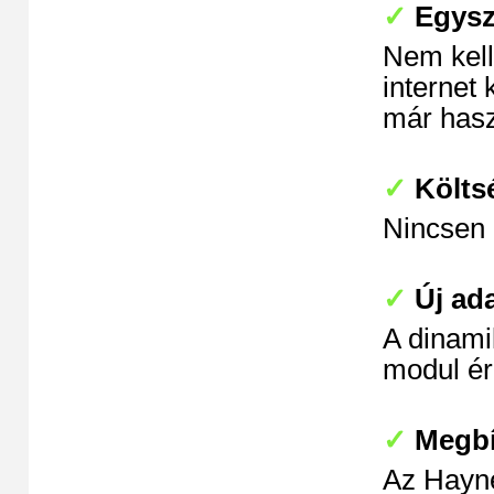
✓
Egysz
Nem kell 
internet 
már hasz
✓
Költs
Nincsen 
✓
Új ad
A dinami
modul ér
✓
Megbí
Az Hayne