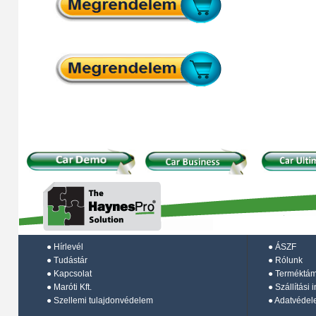
●
Hírlevél
●
ÁSZF
●
Tudástár
●
Rólunk
●
Kapcsolat
●
Terméktá
●
Maróti Kft.
●
Szállítási 
●
Szellemi tulajdonvédelem
●
Adatvédel