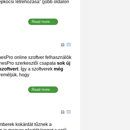
épkocsi létrehozása” (jobb oldalon
Read more ...
nesPro online szoftver felhasználók
ynesPro szerkesztői csapata
sok új
 szoftvert
. Így a szoftverek
még
 reméljük, hogy
Read more ...
mberek kokárdát tűznek a