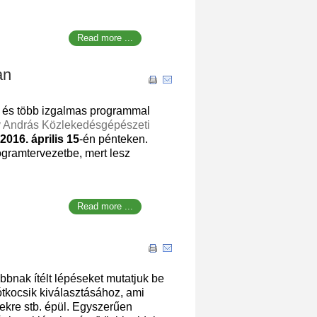
Read more ...
an
 és több izgalmas programmal
 András Közlekedésgépészeti
2016. április 15
-én pénteken.
gramtervezetbe, mert lesz
Read more ...
bbnak ítélt lépéseket mutatjuk be
ótkocsik kiválasztásához, ami
yekre stb. épül. Egyszerűen