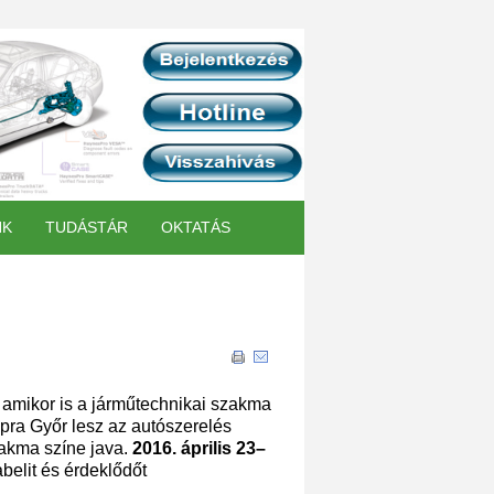
NK
TUDÁSTÁR
OKTATÁS
amikor is a járműtechnikai szakma
napra Győr lesz az autószerelés
szakma színe java.
2016. április 23–
elit és érdeklődőt