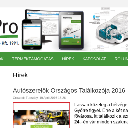
ÓK
TERMÉKTÁMOGATÁS
HÍREK
KAPCSOLAT
RÓLU
Hírek
Autószerelők Országos Találkozója 2016
Created: Tuesday, 19 April 2016 16:26
Lassan közeleg a hétvége 
Győrre figyel. Erre a két 
fővárosa. Itt találkozik a 
24.
–én vár minden szakmab