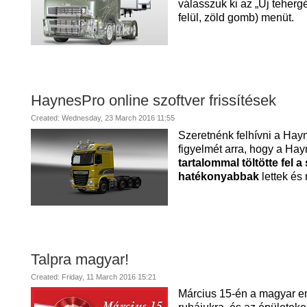
válasszuk ki az „Új teherg
felül, zöld gomb) menüt.
HaynesPro online szoftver frissítések
Created: Wednesday, 23 March 2016 11:55
Szeretnénk felhívni a Hay
figyelmét arra, hogy a Ha
tartalommal töltötte fel a
hatékonyabbak
lettek és
Talpra magyar!
Created: Friday, 11 March 2016 15:21
Március 15-én a magyar e