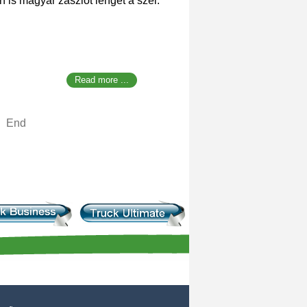
n is magyar zászlót lenget a szél.
Read more ...
End