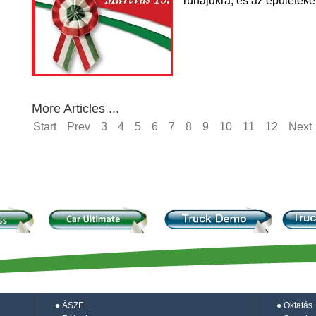
ruhájukra, és az épületeke
More Articles ...
Start
Prev
3
4
5
6
7
8
9
10
11
12
Next
●
ÁSZF
●
Oktatás