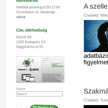
Nyitvatartás
A szelle
Hétfőtől péntekig 8:
30
-17:
00
Szombaton és Vasárnap
Created: Wed
zárva
Cím, elérhetőség
Maróti Kft.
1205 Budapest XX.
Nagykőrösi út 91.
adatbázi
figyelmet
Search
Szakmá
Created: Tues