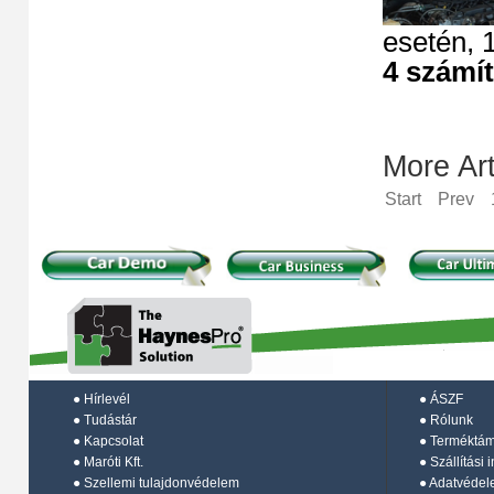
esetén, 
4 számí
More Arti
Start
Prev
●
Hírlevél
●
ÁSZF
●
Tudástár
●
Rólunk
●
Kapcsolat
●
Terméktá
●
Maróti Kft.
●
Szállítási 
●
Szellemi tulajdonvédelem
●
Adatvédel