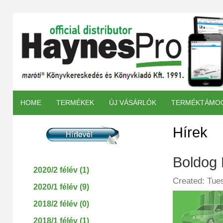
HOME
TERMÉKEK
ÚJ VÁSÁRLÓK
TERMÉKTÁMO
Hírek
Boldog 
2020/2 félév (1)
Created: Tue
2020/1 félév (9)
2018/2 félév (0)
2018/1 félév (1)