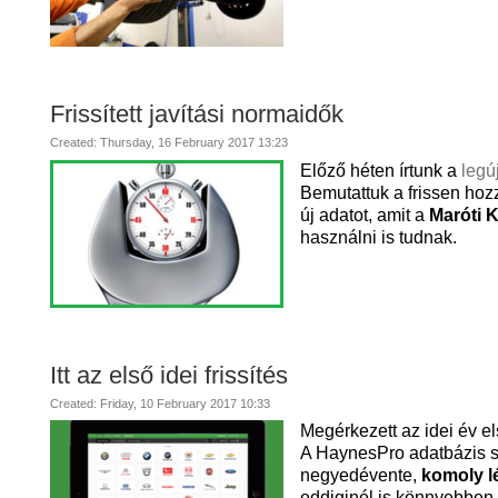
Frissített javítási normaidők
Created: Thursday, 16 February 2017 13:23
Előző héten írtunk a
legú
Bemutattuk a frissen hoz
új adatot, amit a
Maróti K
használni is tudnak.
Itt az első idei frissítés
Created: Friday, 10 February 2017 10:33
Megérkezett az idei év e
A HaynesPro adatbázis s
negyedévente,
komoly lé
eddiginél is könnyebben 