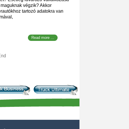
át maguknak végzik? Akkor
rautókhoz tartozó adatokra van
lmával,
Read more ...
End