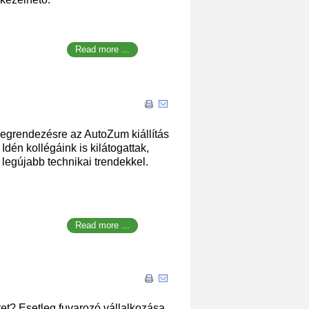
Read more ...
egrendezésre az AutoZum kiállítás
Idén kollégáink is kilátogattak,
egújabb technikai trendekkel.
Read more ...
tet? Esetleg fuvarozó vállalkozása