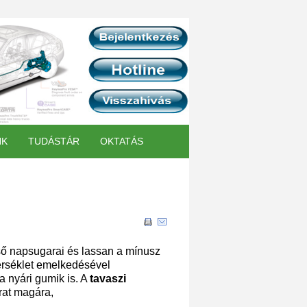
NK
TUDÁSTÁR
OKTATÁS
ső napsugarai és lassan a mínusz
érséklet emelkedésével
a nyári gumik is. A
tavaszi
rat magára,