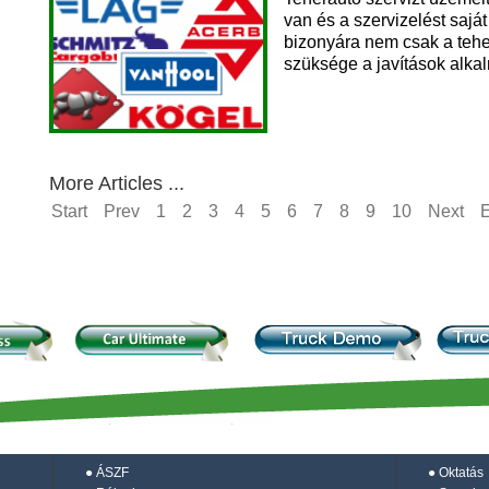
van és a szervizelést saj
bizonyára nem csak a tehe
szüksége a javítások alka
More Articles ...
Start
Prev
1
2
3
4
5
6
7
8
9
10
Next
●
ÁSZF
●
Oktatás