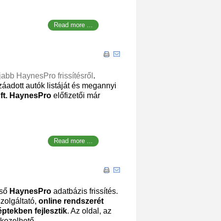
Read more ...
jabb HaynesPro frissítésről
.
záadott autók listáját és megannyi
ft.
HaynesPro
előfizetői már
Read more ...
lső
HaynesPro
adatbázis frissítés.
zolgáltató,
online rendszerét
ptekben fejlesztik
. Az oldal, az
kezelhető.