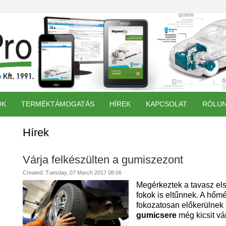
ÓK
TERMÉKTÁMOGATÁS
HÍREK
KAPCSOLAT
RÓLU
Hírek
Várja felkészülten a gumiszezont
Created: Tuesday, 07 March 2017 08:06
Megérkeztek a tavasz el
fokok is eltűnnek. A hőm
fokozatosan előkerülnek 
gumicsere
még kicsit vá