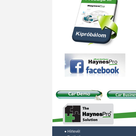
●
Hírlevél