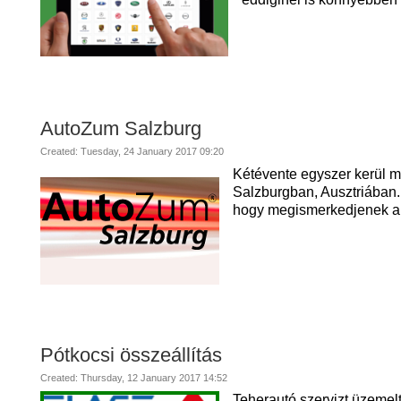
AutoZum Salzburg
Created: Tuesday, 24 January 2017 09:20
Kétévente egyszer kerül m
Salzburgban, Ausztriában. 
hogy megismerkedjenek a l
Pótkocsi összeállítás
Created: Thursday, 12 January 2017 14:52
Teherautó szervizt üzemel