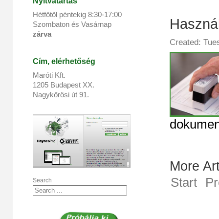
Nyitvatartás
Hétfőtől péntekig 8:
30
-17:
00
Használ
Szombaton és Vasárnap
zárva
Created: Tue
Cím, elérhetőség
Maróti Kft.
1205 Budapest XX.
Nagykőrösi út 91.
dokument
More Arti
Start
Pr
Search