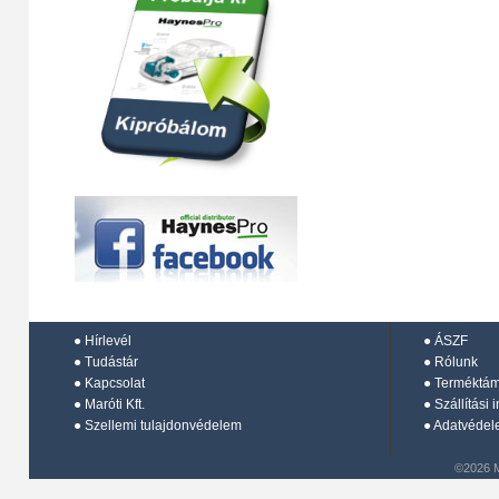
●
Hírlevél
●
ÁSZF
●
Tudástár
●
Rólunk
●
Kapcsolat
●
Terméktá
●
Maróti Kft.
●
Szállítási 
●
Szellemi tulajdonvédelem
●
Adatvédel
©2026 M