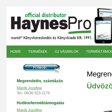
HOME
TERMÉKEK
ÚJ VÁSÁRLÓK
TERMÉKTÁMO
Megrend
Megrendelés, s
zámlázás
Üdvözö
Maróti Jozefina
Tel.: 06/30-523-1179
Hotline/terméktámogatás
Maróti Jozefina