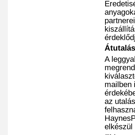
Eredetis
anyagoka
partnerei
kiszállít
érdeklőd
Átutalás
A leggya
megrende
kiválasz
mailben 
érdekébe
az utalá
felhaszn
HaynesPr
elkészül 