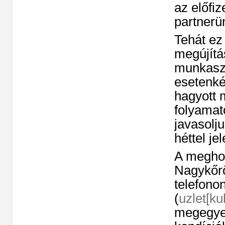
az előfiz
partnerü
Tehát ez
megújítá
munkaszü
esetenkén
hagyott 
folyamat
javasolju
héttel j
A meghos
Nagykőrö
telefono
(
uzlet[k
megegyez