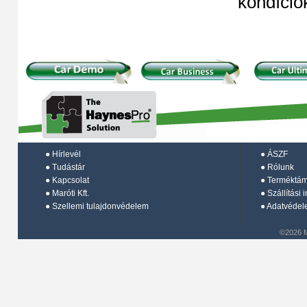
kondíció
●
Hírlevél
●
ÁSZF
●
Tudástár
●
Rólunk
●
Kapcsolat
●
Terméktá
●
Maróti Kft.
●
Szállítási 
●
Szellemi tulajdonvédelem
●
Adatvédel
©2026 M