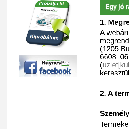
1. Megr
A webáru
megrende
(1205 Bu
6608, 06
(
uzlet[k
keresztül
2
. A ter
Személy
Terméke