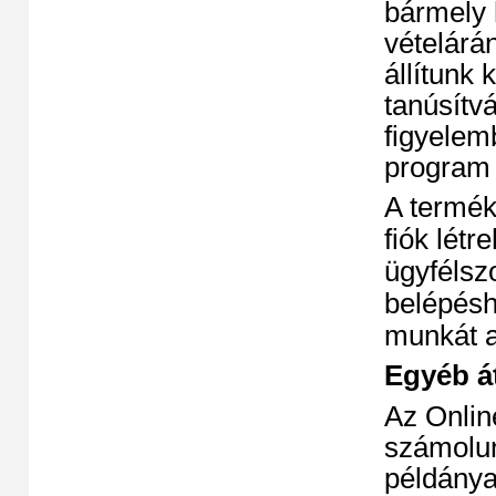
bármely 
vételárá
állítunk 
tanúsítvá
figyelemb
program
A termék
fiók lét
ügyfélsz
belépésh
munkát a
Egyéb át
Az Onlin
számolunk
példánya