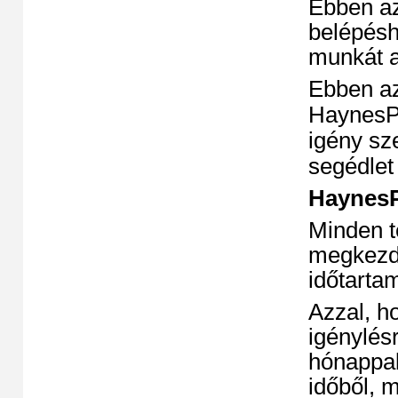
Ebben az
belépésh
munkát a
Ebben az
HaynesPr
igény sz
segédlet
HaynesP
Minden t
megkezdé
időtarta
Azzal, ho
igénylés
hónappal
időből, m