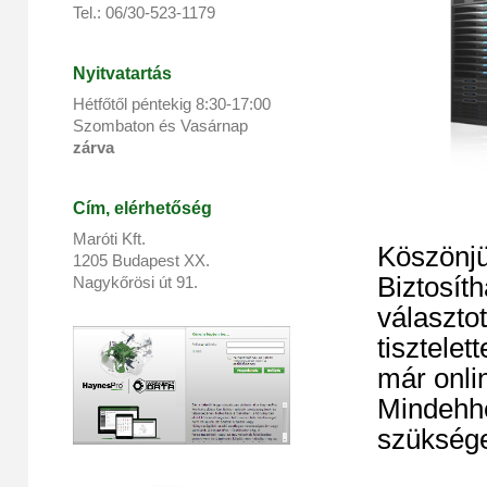
Tel.: 06/30-523-1179
Nyitvatartás
Hétfőtől péntekig 8:
30
-17:
00
Szombaton és Vasárnap
zárva
Cím, elérhetőség
Maróti Kft.
Köszönjü
1205 Budapest XX.
Biztosít
Nagykőrösi út 91.
választot
tisztele
már onli
Mindehhe
szükség