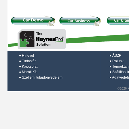
●
Hírlevél
●
ÁSZF
●
Tudástár
●
Rólunk
●
Kapcsolat
●
Terméktá
●
Maróti Kft.
●
Szállítási 
●
Szellemi tulajdonvédelem
●
Adatvédel
©2026 M