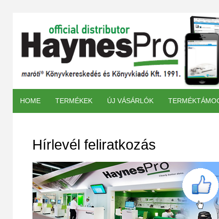
HOME
TERMÉKEK
ÚJ VÁSÁRLÓK
TERMÉKTÁMO
Hírlevél feliratkozás