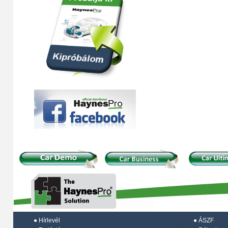
●
Hírlevél
●
ÁSZF