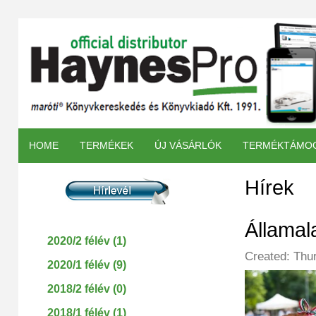
HOME
TERMÉKEK
ÚJ VÁSÁRLÓK
TERMÉKTÁMO
Hírek
Államal
2020/2 félév (1)
Created: Thu
2020/1 félév (9)
2018/2 félév (0)
2018/1 félév (1)