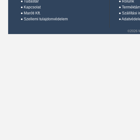
●
Tudástár
●
Rólunk
●
Kapcsolat
●
Terméktá
●
Maróti Kft.
●
Szállítási 
●
Szellemi tulajdonvédelem
●
Adatvédel
©2026 M