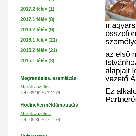
2017/2 félév (1)
2017/1 félév (8)
magyarsá
2016/2 félév (9)
összefon
2016/1 félév (21)
személyé
2015/2 félév (21)
az első 
2015/1 félév (3)
Istvánho
alapjait 
vezető Á
Megrendelés, s
zámlázás
Maróti Jozefina
Ez alkal
Tel.: 06/30-523-1179
Partneré
Hotline/terméktámogatás
Maróti Jozefina
Tel.: 06/30-523-1179